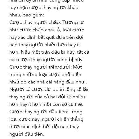
tùy chọn cược thay người khác 
nhau, bao gồm:
Cược thay người chấp: Tương tự 
như cược chấp châu Á, loại cược 
này xác định kết quả dựa trên đội 
nào thay người nhiều hơn hay ít 
hơn. Nếu một trận đấu bị hủy, tất cả 
các cược thay người cũng bị hủy.
Cược thay người trên/dưới: Một 
trong những loại cược phổ biến 
nhất do các nhà cái hàng đầu như . 
Người cá cược dự đoán tổng số lần 
thay người của cả hai đội sẽ nhiều 
hơn hay ít hơn một con số cụ thể.
Cược thay người đầu tiên: Trong 
loại cược này, người chiến thắng 
được xác định bởi đội nào thay 
người đầu tiên.