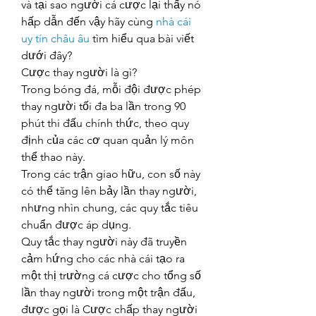
và tại sao người cá cược lại thấy nó 
hấp dẫn đến vậy hãy cùng 
nhà cái 
uy tín châu âu
 tìm hiểu qua bài viết 
dưới đây?
Cược thay người là gì?
Trong bóng đá, mỗi đội được phép 
thay người tối đa ba lần trong 90 
phút thi đấu chính thức, theo quy 
định của các cơ quan quản lý môn 
thể thao này.
Trong các trận giao hữu, con số này 
có thể tăng lên bảy lần thay người, 
nhưng nhìn chung, các quy tắc tiêu 
chuẩn được áp dụng.
Quy tắc thay người này đã truyền 
cảm hứng cho các nhà cái tạo ra 
một thị trường cá cược cho tổng số 
lần thay người trong một trận đấu, 
được gọi là Cược chấp thay người 