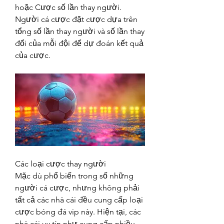
hoặc Cược số lần thay người.
Người cá cược đặt cược dựa trên 
tổng số lần thay người và số lần thay 
đổi của mỗi đội để dự đoán kết quả 
của cược.
Các loại cược thay người
Mặc dù phổ biến trong số những 
người cá cược, nhưng không phải 
tất cả các nhà cái đều cung cấp loại 
cược bóng đá vip này. Hiện tại, các 
nhà cái uy tín như cung cấp nhiều 