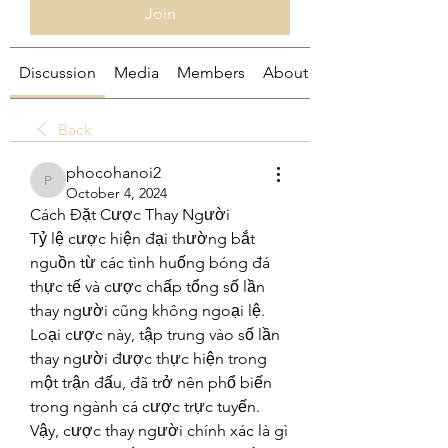
Join
Discussion
Media
Members
About
Back
phocohanoi2
phocohanoi2
October 4, 2024
Cách Đặt Cược Thay Người
Tỷ lệ cược hiện đại thường bắt 
nguồn từ các tình huống bóng đá 
thực tế và cược chấp tổng số lần 
thay người cũng không ngoại lệ.
Loại cược này, tập trung vào số lần 
thay người được thực hiện trong 
một trận đấu, đã trở nên phổ biến 
trong ngành cá cược trực tuyến.
Vậy, cược thay người chính xác là gì 