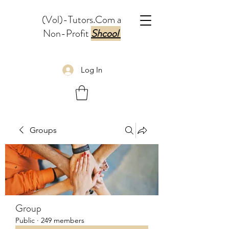
(Vol)-Tutors.Com a
Non-Profit
Shcool
Log In
Groups
Group
Public
·
249 members