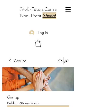
(Vol)-Tutors.Com a
Non-Profit
Shcool
Log In
Groups
Group
Public
·
249 members