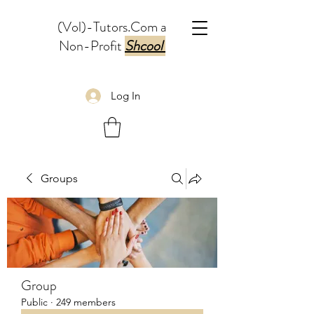
(Vol)-Tutors.Com a
Non-Profit
Shcool
Log In
Groups
Group
Public
·
249 members