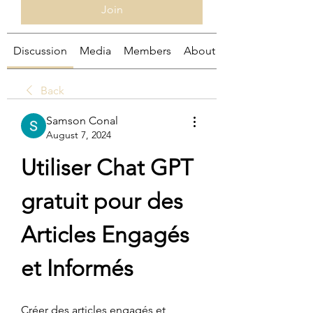
Join
Discussion
Media
Members
About
Back
Samson Conal
August 7, 2024
Utiliser Chat GPT 
gratuit pour des 
Articles Engagés 
et Informés
Créer des articles engagés et 