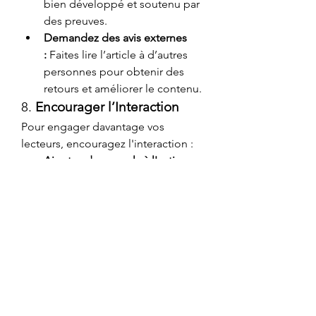
bien développé et soutenu par 
des preuves.
Demandez des avis externes 
:
 Faites lire l’article à d’autres 
personnes pour obtenir des 
retours et améliorer le contenu.
8. 
Encourager l’Interaction
Pour engager davantage vos 
lecteurs, encouragez l'interaction :
Ajoutez des appels à l'action 
:
 Invitez les lecteurs à 
commenter, partager ou 
s’abonner.
Posez des questions ouvertes 
:
 Encouragez les lecteurs à 
partager leurs opinions ou 
expériences en rapport avec le 
sujet de l’article.
Répondez aux commentaires 