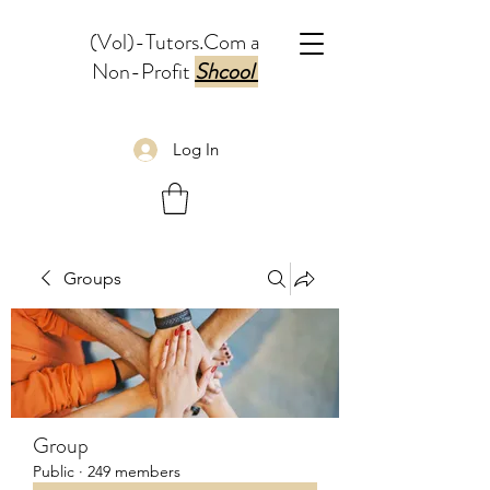
(Vol)-Tutors.Com a
Non-Profit
Shcool
Log In
Groups
Group
Public
·
249 members