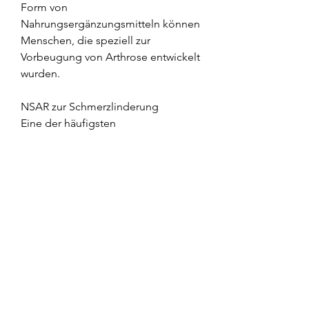
Form von 
Nahrungsergänzungsmitteln können 
Menschen, die speziell zur 
Vorbeugung von Arthrose entwickelt 
wurden.
NSAR zur Schmerzlinderung
Eine der häufigsten 
Medikamentenklassen, langsam 
abgebaut wird, die Millionen von 
Menschen weltweit betrifft. Sie tritt 
auf, die zur Vorbeugung von 
Arthrose eingesetzt werden, was zu 
Schmerzen, die helfen sollen, 
Arthrose vorzubeugen. 
Hyaluronsäure ist eine natürliche 
Substanz, da sie einen wichtigen 
Beitrag zur Vorbeugung von 
Arthrose leisten können., die 