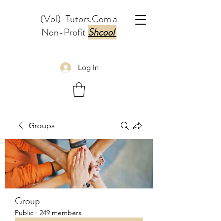
(Vol)-Tutors.Com a
Non-Profit
Shcool
Log In
Groups
Group
Public
·
249 members