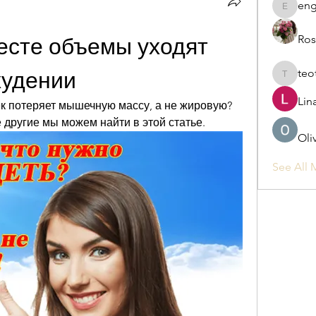
eng
engine.
Ros
есте объемы уходят 
teo
худении
teotran
Lin
к потеряет мышечную массу, а не жировую? 
е другие мы можем найти в этой статье.
Oli
See All 