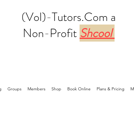
(Vol)-Tutors.Com a
Non-Profit
Shcool
g
Groups
Members
Shop
Book Online
Plans & Pricing
M