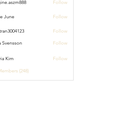
ine.aszm888
Follow
aszm888
e June
Follow
tran3004123
Follow
3004123
a Svensson
Follow
via Kim
Follow
Members (248)