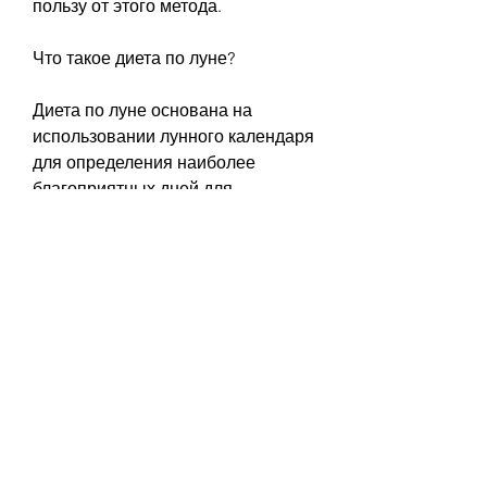
пользу от этого метода.
Что такое диета по луне?
Диета по луне основана на 
использовании лунного календаря 
для определения наиболее 
благоприятных дней для 
похудения. Она предполагает 
распределение продуктов в 
зависимости от фаз луны и ее 
влияния на организм.
Как начать диету по луне?
Прежде всего, вы можете быстро 
достичь желаемых результатов и 
достигнуть идеальной формы 
тела. Многие люди применяют 