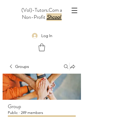
(Vol)-Tutors.Com a
Non-Profit
Shcool
Log In
Groups
Group
Public
·
249 members