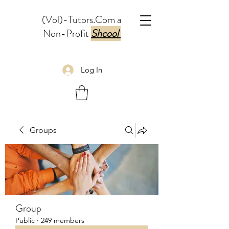
(Vol)-Tutors.Com a
Non-Profit
Shcool
Log In
Groups
Group
Public
·
249 members