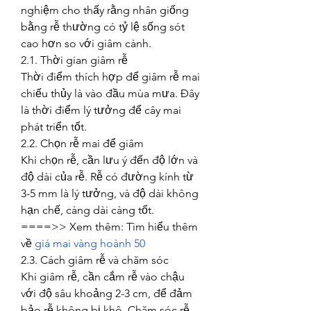
nghiệm cho thấy rằng nhân giống 
bằng rễ thường có tỷ lệ sống sót 
cao hơn so với giâm cành.
2.1. Thời gian giâm rễ
Thời điểm thích hợp để giâm rễ mai 
chiếu thủy là vào đầu mùa mưa. Đây 
là thời điểm lý tưởng để cây mai 
phát triển tốt.
2.2. Chọn rễ mai để giâm
Khi chọn rễ, cần lưu ý đến độ lớn và 
độ dài của rễ. Rễ có đường kính từ 
3-5 mm là lý tưởng, và độ dài không 
hạn chế, càng dài càng tốt.
====>> Xem thêm: Tìm hiểu thêm 
về 
giá mai vàng hoành 50
2.3. Cách giâm rễ và chăm sóc
Khi giâm rễ, cần cắm rễ vào chậu 
với độ sâu khoảng 2-3 cm, để đảm 
bảo rễ không bị khô. Chăm sóc rễ 