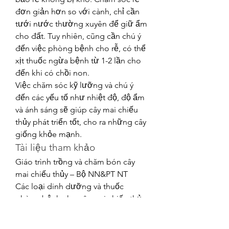
đơn giản hơn so với cành, chỉ cần 
tưới nước thường xuyên để giữ ẩm 
cho đất. Tuy nhiên, cũng cần chú ý 
đến việc phòng bệnh cho rễ, có thể 
xịt thuốc ngừa bệnh từ 1-2 lần cho 
đến khi có chồi non.
Việc chăm sóc kỹ lưỡng và chú ý 
đến các yếu tố như nhiệt độ, độ ẩm 
và ánh sáng sẽ giúp cây mai chiếu 
thủy phát triển tốt, cho ra những cây 
giống khỏe mạnh.
Tài liệu tham khảo
Giáo trình trồng và chăm bón cây 
mai chiếu thủy – Bộ NN&PT NT
Các loại dinh dưỡng và thuốc 
phòng bệnh cho cây mai chiếu thủy.
Các loại thuốc tham khảo:
Coc 85-Mancozeb: thuốc phòng 