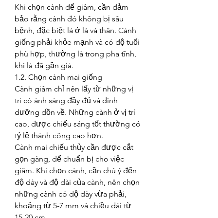
Khi chọn cành để giâm, cần đảm 
bảo rằng cành đó không bị sâu 
bệnh, đặc biệt là ở lá và thân. Cành 
giống phải khỏe mạnh và có độ tuổi 
phù hợp, thường là trong pha tĩnh, 
khi lá đã gần già.
1.2. Chọn cành mai giống
Cành giâm chỉ nên lấy từ những vị 
trí có ánh sáng đầy đủ và dinh 
dưỡng dồn về. Những cành ở vị trí 
cao, được chiếu sáng tốt thường có 
tỷ lệ thành công cao hơn.
Cành mai chiếu thủy cần được cắt 
gọn gàng, để chuẩn bị cho việc 
giâm. Khi chọn cành, cần chú ý đến 
độ dày và độ dài của cành, nên chọn 
những cành có độ dày vừa phải, 
khoảng từ 5-7 mm và chiều dài từ 
15-20 cm.