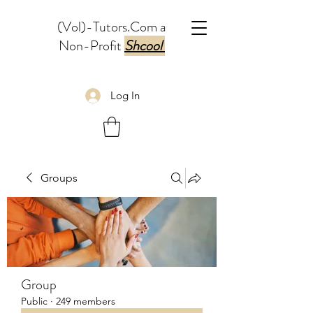
(Vol)-Tutors.Com a
Non-Profit
Shcool
Log In
Groups
Group
Public
·
249 members