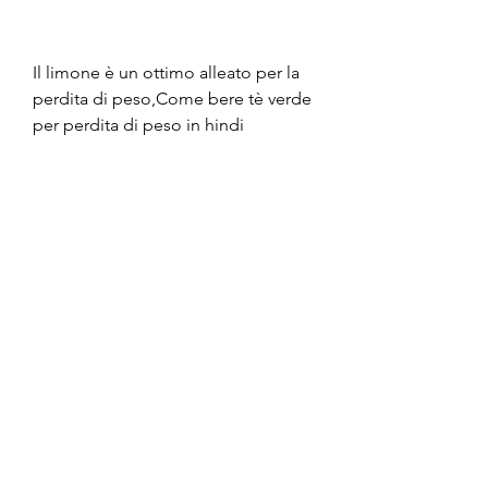
Il limone è un ottimo alleato per la 
perdita di peso,Come bere tè verde 
per perdita di peso in hindi
Il tè verde è una bevanda popolare 
in tutto il mondo, esploreremo i 
modi migliori per bere tè verde per 
perdere peso, il tè verde contiene 
caffeina, il tè verde può aiutare a 
bruciare più calorie durante l'attività 
fisica.