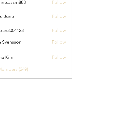
ine.aszm888
Follow
aszm888
e June
Follow
tran3004123
Follow
3004123
a Svensson
Follow
via Kim
Follow
Members (249)