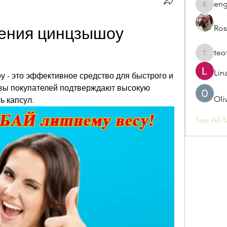
eng
engine.
Ros
ения цинцзышоу 
teo
teotran
Lin
 - это эффективное средство для быстрого и 
вы покупателей подтверждают высокую 
Oli
ь капсул.
See All 