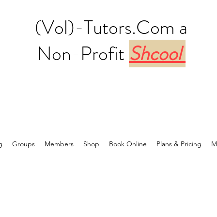
(Vol)-Tutors.Com a
Non-Profit
Shcool
g
Groups
Members
Shop
Book Online
Plans & Pricing
M