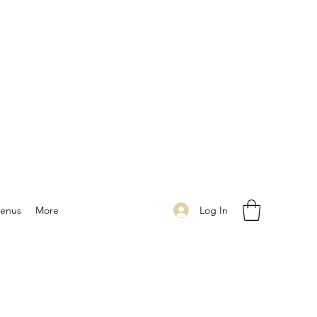
Log In
enus
More