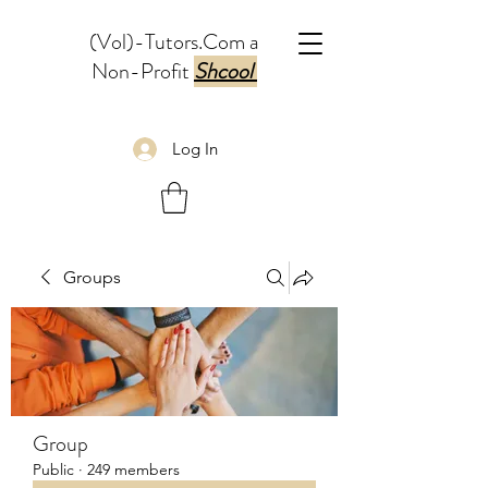
(Vol)-Tutors.Com a
Non-Profit
Shcool
Log In
Groups
Group
Public
·
249 members