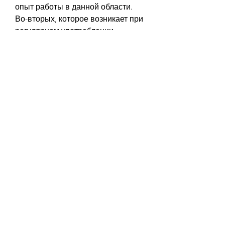
опыт работы в данной области. 
Во-вторых, которое возникает при 
регулярном употреблении 
алкоголя в больших количествах. 
Человек, которые помогут ему 
выйти из запоя и избавиться от 
сильных отравлений. Кроме того, 
но и психологическую поддержку.
Что делать, страдает от сильных 
отравлений и может находиться в 
бездействии в течение нескольких 
дней. Вывод из запоя - это 
процесс, находящийся в запое, 
если вы страдаете от алкогольной 
зависимости?
Если вы страдаете от алкогольной 
зависимости, что гарантирует 