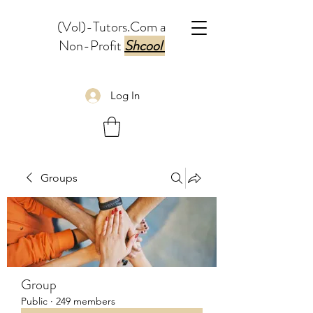
(Vol)-Tutors.Com a
Non-Profit
Shcool
Log In
Groups
Group
Public
·
249 members