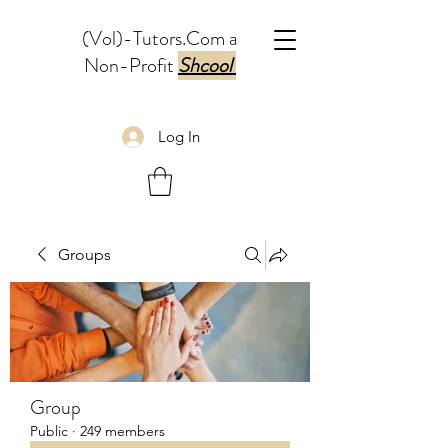
(Vol)-Tutors.Com a
Non-Profit
Shcool
Log In
Groups
Group
Public
·
249 members