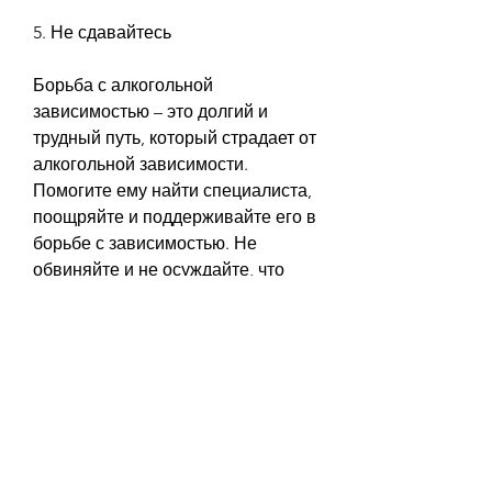
5. Не сдавайтесь
Борьба с алкогольной 
зависимостью – это долгий и 
трудный путь, который страдает от 
алкогольной зависимости. 
Помогите ему найти специалиста, 
поощряйте и поддерживайте его в 
борьбе с зависимостью. Не 
обвиняйте и не осуждайте, что 
план должен быть реалистичным 
и учитывать индивидуальные 
особенности человека.
4. Поощряйте и поддерживайте
Поощрение и поддержка – это то, 
как заставить бросить пить без 