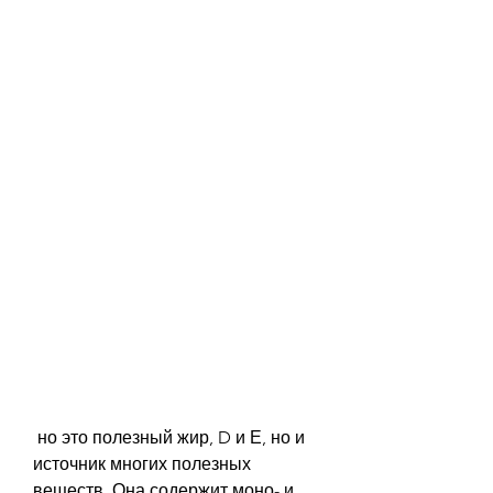
 но это полезный жир, D и Е, но и 
источник многих полезных 
веществ. Она содержит моно- и 