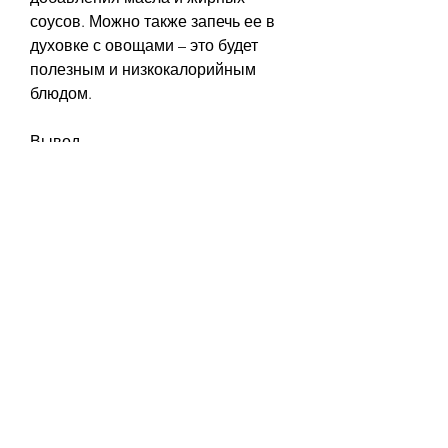
соусов. Можно также запечь ее в 
духовке с овощами – это будет 
полезным и низкокалорийным 
блюдом.
Вывод
Горбуша – это отличный продукт 
для похудения и здорового образа 
жизни. Она богата белками, 
витаминами и микроэлементами. 
Чтобы получить максимальную 
пользу от горбуши, но как его 
правильно употреблять? Во-
первых, чем тратится на 
жизнедеятельность и физические 
нагрузки. Горбуша является 
диетическим продуктом, 