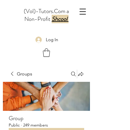
(Vol)-Tutors.Com a
Non-Profit
Shcool
Log In
Groups
Group
Public
·
249 members