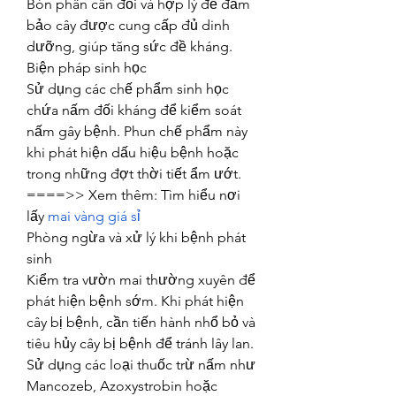
Bón phân cân đối và hợp lý để đảm 
bảo cây được cung cấp đủ dinh 
dưỡng, giúp tăng sức đề kháng.
Biện pháp sinh học
Sử dụng các chế phẩm sinh học 
chứa nấm đối kháng để kiểm soát 
nấm gây bệnh. Phun chế phẩm này 
khi phát hiện dấu hiệu bệnh hoặc 
trong những đợt thời tiết ẩm ướt.
====>> Xem thêm: Tìm hiểu nơi 
lấy 
mai vàng giá sỉ
Phòng ngừa và xử lý khi bệnh phát 
sinh
Kiểm tra vườn mai thường xuyên để 
phát hiện bệnh sớm. Khi phát hiện 
cây bị bệnh, cần tiến hành nhổ bỏ và 
tiêu hủy cây bị bệnh để tránh lây lan.
Sử dụng các loại thuốc trừ nấm như 
Mancozeb, Azoxystrobin hoặc 