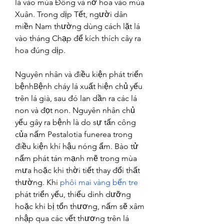
lá vào mùa Đông và nở hoa vào mùa 
Xuân. Trong dịp Tết, người dân 
miền Nam thường dùng cách lặt lá 
vào tháng Chạp để kích thích cây ra 
hoa đúng dịp.
Nguyên nhân và điều kiện phát triển 
bệnhBệnh cháy lá xuất hiện chủ yếu 
trên lá già, sau đó lan dần ra các lá 
non và đọt non. Nguyên nhân chủ 
yếu gây ra bệnh là do sự tấn công 
của nấm Pestalotia funerea trong 
điều kiện khí hậu nóng ẩm. Bào tử 
nấm phát tán mạnh mẽ trong mùa 
mưa hoặc khi thời tiết thay đổi thất 
thường. Khi 
phôi mai vàng bến tre
phát triển yếu, thiếu dinh dưỡng 
hoặc khi bị tổn thương, nấm sẽ xâm 
nhập qua các vết thương trên lá 