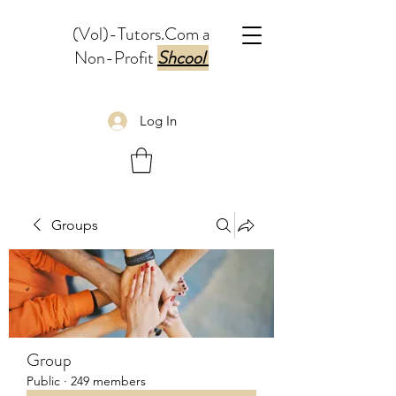
(Vol)-Tutors.Com a
Non-Profit
Shcool
Log In
Groups
Group
Public
·
249 members