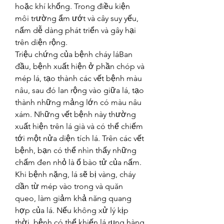
hoặc khí khổng. Trong điều kiện 
môi trường ẩm ướt và cây suy yếu, 
nấm dễ dàng phát triển và gây hại 
trên diện rộng.
Triệu chứng của bệnh cháy láBan 
đầu, bệnh xuất hiện ở phần chóp và 
mép lá, tạo thành các vết bệnh màu 
nâu, sau đó lan rộng vào giữa lá, tạo 
thành những mảng lớn có màu nâu 
xám. Những vết bệnh này thường 
xuất hiện trên lá già và có thể chiếm 
tới một nửa diện tích lá. Trên các vết 
bệnh, bạn có thể nhìn thấy những 
chấm đen nhỏ là ổ bào tử của nấm. 
Khi bệnh nặng, lá sẽ bị vàng, cháy 
dần từ mép vào trong và quăn 
queo, làm giảm khả năng quang 
hợp của lá. Nếu không xử lý kịp 
thời, bệnh có thể khiến lá rụng hàng 