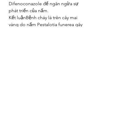
Difenoconazole để ngăn ngừa sự 
phát triển của nấm.
Kết luậnBệnh cháy lá trên cây mai 
vàng do nấm Pestalotia funerea gây 
ra là một trong những bệnh thường 
gặp và nguy hiểm, có thể gây hại 
nghiêm trọng nếu không được phát 
hiện và điều trị kịp thời. Việc chăm 
sóc mai vàng đúng cách, theo dõi 
sự phát triển của cây và áp dụng các 
biện pháp phòng ngừa, canh tác 
hợp lý sẽ giúp cây mai khỏe mạnh 
và phát triển tốt, tránh được bệnh 
tật.
Liên Hệ ngay cho chúng tôi theo 
thông tin dưới đây:
Điện thoại/Zalo: 0905 888 999 – 0799 
888 999 – 0888777777