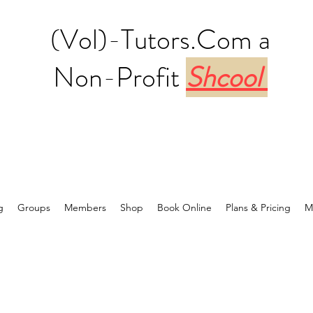
(Vol)-Tutors.Com a
Non-Profit
Shcool
g
Groups
Members
Shop
Book Online
Plans & Pricing
M