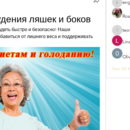
eng
engine.
Ros
удения ляшек и боков
деть быстро и безопасно! Наши 
teo
teotran
бавиться от лишнего веса и поддерживать 
Lin
Oli
See All 