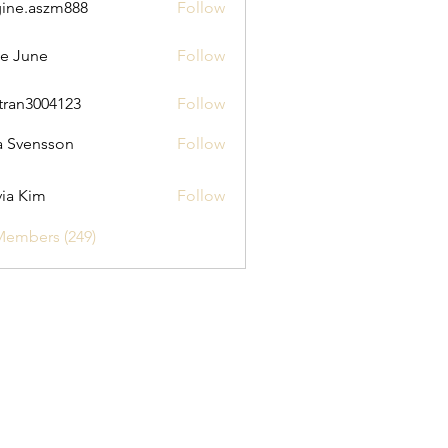
ine.aszm888
Follow
aszm888
e June
Follow
tran3004123
Follow
3004123
a Svensson
Follow
via Kim
Follow
Members (249)