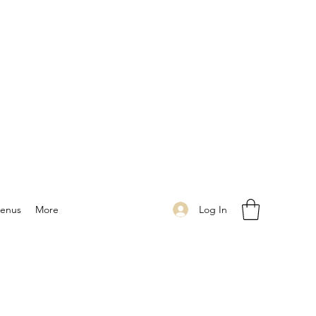
Log In
enus
More