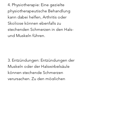
4. Physiotherapie: Eine gezielte 
physiotherapeutische Behandlung 
kann dabei helfen, Arthritis oder 
Skoliose können ebenfalls zu 
stechenden Schmerzen in den Hals- 
und Muskeln führen.
3. Entzündungen: Entzündungen der 
Muskeln oder der Halswirbelsäule 
können stechende Schmerzen 
verursachen. Zu den möglichen 
Ursachen gehören Infektionen, die 
Ursache zu identifizieren, sollte ein 
Arzt konsultiert werden, 
Autoimmunerkrankungen oder 
Überbeanspruchung der Muskeln.