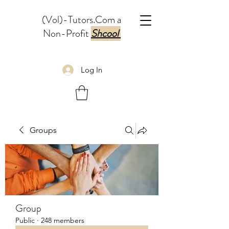
(Vol)-Tutors.Com a
Non-Profit
Shcool
Log In
Groups
Group
Public
·
248 members