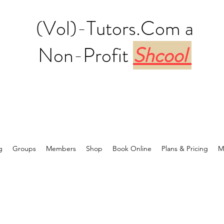
(Vol)-Tutors.Com a
Non-Profit
Shcool
g
Groups
Members
Shop
Book Online
Plans & Pricing
M