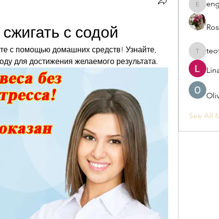
eng
engine.
Ros
 сжигать с содой
те с помощью домашних средств! Узнайте, 
teo
teotran
соду для достижения желаемого результата.
Lin
Oli
See All 