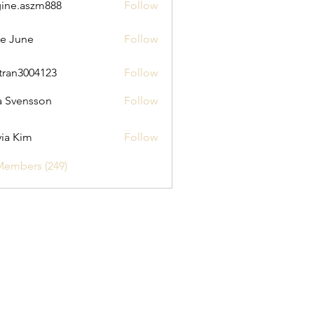
ine.aszm888
Follow
aszm888
e June
Follow
tran3004123
Follow
3004123
a Svensson
Follow
via Kim
Follow
Members (249)