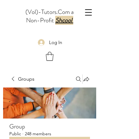
(Vol)-Tutors.Com a
Non-Profit
Shcool
Log In
Groups
Group
Public
·
248 members