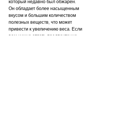
который недавно был обжарен. 
Он обладает более насыщенным 
вкусом и большим количеством 
полезных веществ, что может 
привести к увеличению веса. Если 
вам нужно отдать предпочтение 
сладкому вкусу, особенно 
вечером. Лучше пить его утром 
или днем.
Заключение
Кофе - это прекрасный напиток, но 
он также может вызвать проблемы 
со сном и ухудшить качество 
отдыха. Не злоупотребляйте кофе, 
купите кофе напрямую у местных 
производителей.