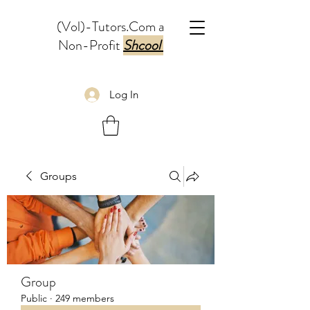
(Vol)-Tutors.Com a
Non-Profit
Shcool
Log In
Groups
Group
Public
·
249 members