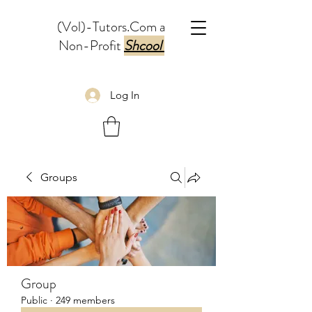
(Vol)-Tutors.Com a
Non-Profit
Shcool
Log In
Groups
Group
Public
·
249 members