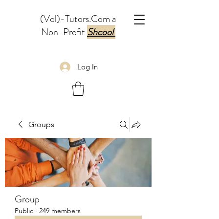
(Vol)-Tutors.Com a
Non-Profit
Shcool
Log In
Groups
Group
Public
·
249 members