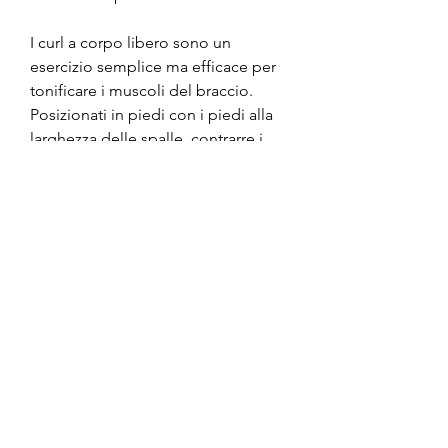
I curl a corpo libero sono un 
esercizio semplice ma efficace per 
tonificare i muscoli del braccio. 
Posizionati in piedi con i piedi alla 
larghezza delle spalle, contrarre i 
muscoli del braccio. Mantieni la 
contrazione per un secondo e poi 
torna alla posizione di partenza. 
Ripeti questo esercizio per 10-12 
volte in 2-3 serie.
5. Tricipiti a sedia
I tricipiti a sedia sono un esercizio 
che può essere facilmente eseguito 