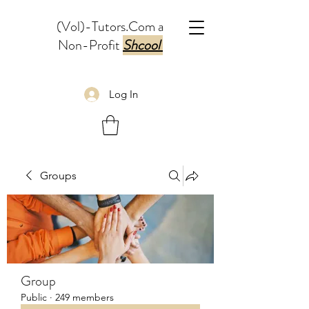
(Vol)-Tutors.Com a
Non-Profit
Shcool
Log In
Groups
Group
Public
·
249 members