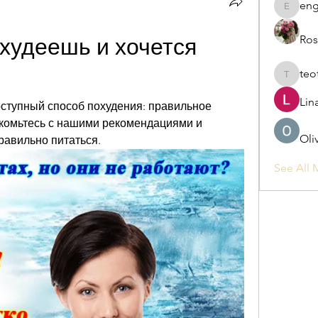
eng
engine.
Ros
 худеешь и хочется 
teo
teotran
Lin
ступный способ похудения: правильное 
комьтесь с нашими рекомендациями и 
Oli
правильно питаться.
See All 