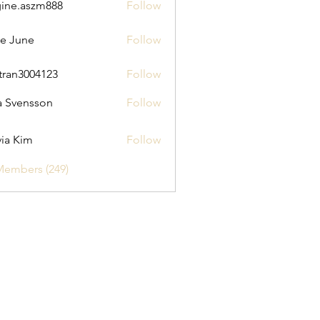
ine.aszm888
Follow
aszm888
e June
Follow
tran3004123
Follow
3004123
a Svensson
Follow
via Kim
Follow
Members (249)