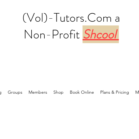
(Vol)-Tutors.Com a
Non-Profit
Shcool
g
Groups
Members
Shop
Book Online
Plans & Pricing
M