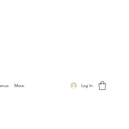
Log In
enus
More